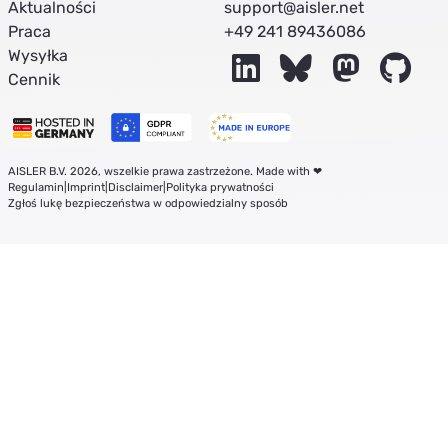
Aktualności
support@aisler.net
Praca
+49 241 89436086
Wysyłka
LinkedIn
Bluesky
Mastodon
Git
Cennik
AISLER B.V. 2026, wszelkie prawa zastrzeżone. Made with ❤
Regulamin
|
Imprint
|
Disclaimer
|
Polityka prywatności
Zgłoś lukę bezpieczeństwa w odpowiedzialny sposób