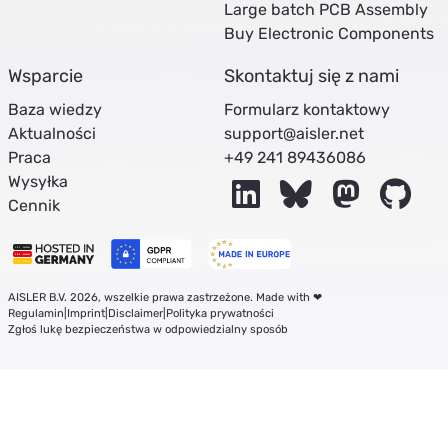
Large batch PCB Assembly
Buy Electronic Components
Wsparcie
Skontaktuj się z nami
Baza wiedzy
Formularz kontaktowy
Aktualności
support@aisler.net
Praca
+49 241 89436086
Wysyłka
LinkedIn
Bluesky
Mastodon
Git
Cennik
AISLER B.V. 2026, wszelkie prawa zastrzeżone. Made with ❤
Regulamin
|
Imprint
|
Disclaimer
|
Polityka prywatności
Zgłoś lukę bezpieczeństwa w odpowiedzialny sposób