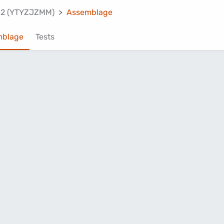
_2 (YTYZJZMM)
Assemblage
mblage
Tests