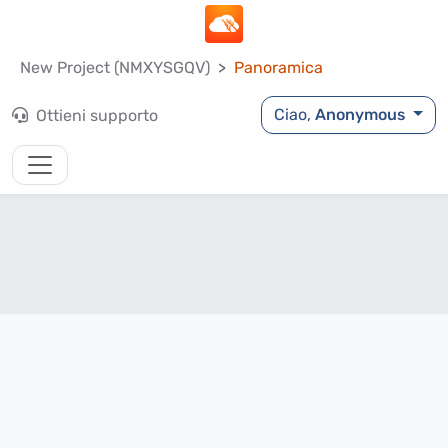
New Project (NMXYSGQV)
Panoramica
Ciao,
Anonymous
Ottieni supporto