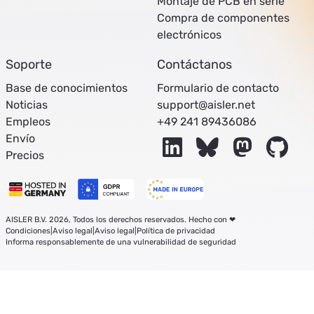
Montaje de PCB en serie
Compra de componentes
electrónicos
Soporte
Contáctanos
Base de conocimientos
Formulario de contacto
Noticias
support@aisler.net
Empleos
+49 241 89436086
Envío
LinkedIn
Bluesky
Mastodon
Git
Precios
AISLER B.V. 2026, Todos los derechos reservados. Hecho con ❤
Condiciones
|
Aviso legal
|
Aviso legal
|
Política de privacidad
Informa responsablemente de una vulnerabilidad de seguridad