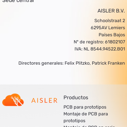
Sede central
AISLER B.V.
Schoolstraat 2
6295AV Lemiers
Países Bajos
Nº de registro: 61802107
IVA: NL 8544.94522.B01
Directores generales: Felix Plitzko, Patrick Franken
Productos
PCB para prototipos
Montaje de PCB para
prototipos