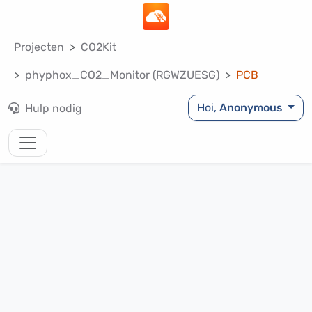
Projecten
CO2Kit
phyphox_CO2_Monitor (RGWZUESG)
PCB
Hoi,
Anonymous
Hulp nodig