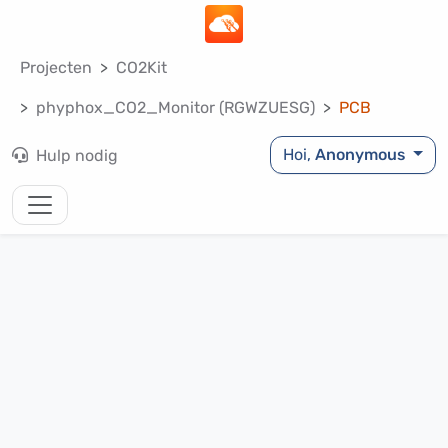
Projecten
CO2Kit
phyphox_CO2_Monitor (RGWZUESG)
PCB
Hoi,
Anonymous
Hulp nodig