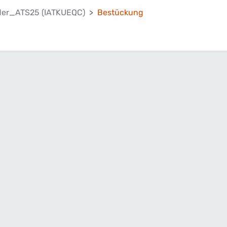
er_ATS25 (IATKUEQC)
Bestückung